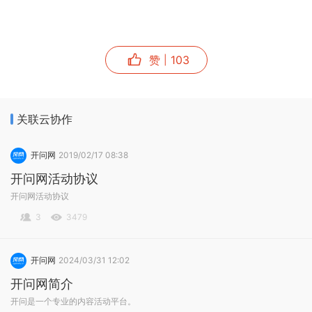
容，最多可添加40项选项；
赞
103
|
关联云协作
开问网
2019/02/17 08:38
开问网活动协议
【
报名信息尾部说明
】：可开启或关闭，若开启，需输入相
开问网活动协议
关备注说明：
3
3479
开问网
2024/03/31 12:02
开问网简介
开问是一个专业的内容活动平台。