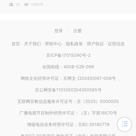
【
报名签到功能
】适用于线下活动的签到场景，可根据实际
14
156676
活动需求开启或关闭，如需开启，可设置多场景签到，自定
义设置场景名称；输入签到相关说明；开启短信或邮箱通知
功能：
登录
注册
首页
关于我们
帮助中心
隐私政策
用户协议
证照信息
京ICP备17015090号-2
全国热线：4008-528-099
网络文化经营许可证：京网文-[2024]0097-009号
京公网安备1101050204200585号
2）设置投稿环节
互联网宗教信息服务许可证号：京（2023）0000005
根据实际活动情况，可以开启或关闭投稿环节。开问平台的
广播电视节目制作经营许可证：（京）字第18570号
活动投稿，活动管理员必须对投稿进行审核；
增值电信业务经营许可证：京B2-20180778
【
投稿性质
】：可选择公开或私密；
©2017-2025开问 智为天下（北京）科技有限公司