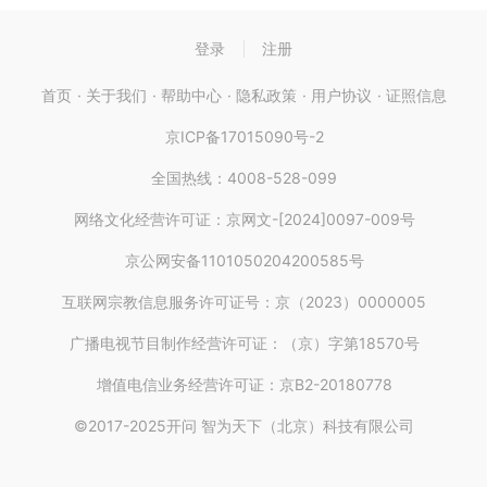
三、
您如何管理您的信息
登录
注册
您有权管理您的个人信息，包括查询、更正和删除您的账号
首页
关于我们
帮助中心
隐私政策
用户协议
证照信息
信息、地址信息、搜 索记录、评论信息，改变您授权同意
京ICP备17015090号-2
的范围或撤回授权，以及注销您的账号。您 可以通过我们
的 App 中提供的功能设置进行上述操作。
全国热线：4008-528-099
如果您无法通过上述方式进行管理，您可以通过开问的客服
网络文化经营许可证：京网文-[2024]0097-009号
电话进行反馈（开问网：400-690-0076）
京公网安备1101050204200585号
互联网宗教信息服务许可证号：京（2023）0000005
本政策将帮助您了解以下内容：
广播电视节目制作经营许可证：（京）字第18570号
增值电信业务经营许可证：京B2-20180778
1、我们如何收集和使用您的个人信息
©2017-2025开问 智为天下（北京）科技有限公司
2
、我们如何共享、转让、公开披露您的个人信息
3
、我们如何保护您的个人信息