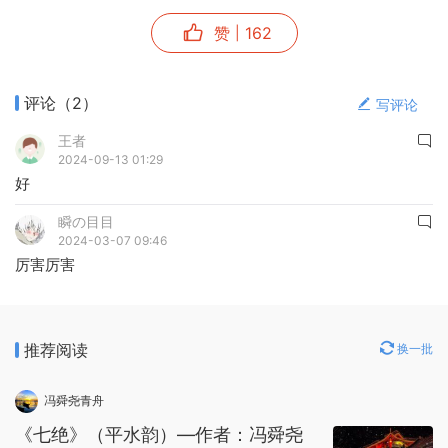
赞
162
|
评论
（2）
写评论
王者
2024-09-13 01:29
好
瞬の目目
2024-03-07 09:46
厉害厉害
推荐阅读
换一批
冯舜尧青舟
《七绝》（平水韵）—作者：冯舜尧