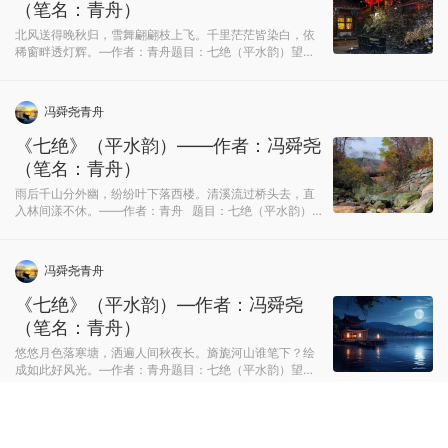
（笔名：青舟）
北风送得晚秋归，雪舞翩翩枝上飞。千里茫茫皆染白，依
稀窗畔透灯辉。—作者：青舟题目：七绝（平水韵）望景
感怀押平水韵五微
冯舜尧青舟
《七绝》（平水韵）——作者：冯舜尧
（笔名：青舟）
雨后千山分外幽，纷纷叶下落西楼。清溪流过桥头去，直
入林间漾不休。——作者：青舟 题目：七绝（平水韵）
望景感怀押平水韵十一尤
冯舜尧青舟
《七绝》（平水韵）—作者：冯舜尧
（笔名：青舟）
悠悠月色落寒塘，洒遍人间秋夜长。旖旎河山谁笔下？绘
成如此好风光。—作者：青舟题目：七绝（平水韵）望景
感怀押平水韵七阳
共工新闻社