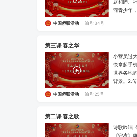
庭和睦、
裔青少年
中国侨联活动
编号:34号
第三课 春之华
小营员过大
快拿起手
世界各地
背景。2.
中国侨联活动
编号:25号
第二课 春之歌
诗歌吟唱
《守岁》