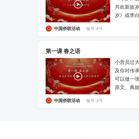
共欢新故岁
岁》或李
中国侨联活动
编号:4号
第一课 春之语
小营员过大
及你对传
可以做一
原文、典故
中国侨联活动
编号:3号