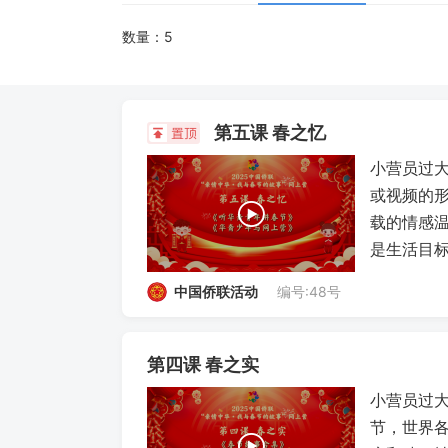
数量：
5
第五课 春之忆
小营员过大
或视频的
载的情感
是生活目
中国侨联活动
编号:48号
第四课 春之实
小营员过大
节，世界各