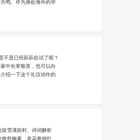
与共鸣。作为身处海外的华
你是不是已经跃跃欲试了呢？
给家中长辈敬茶，也可以向
单介绍一下这个礼仪动作的
恍疑雪满前村。诗词解析
阶馥舒梅素，盘花卷烛红。