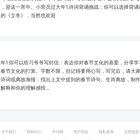
，迎送一宵中。小营员过大年1.诗词背诵挑战：你可以选择背
白的《立冬》，当然也欢迎
年1.你可以给习爷爷写封信：表达你对春节文化的喜爱，分享
承春节文化的打算。字数不限，但记得要用心写，写完后，请大家
张诗词或典故海报：找出上文中提到的春节诗句、生肖典故，制
解释和你的理解感悟...
关于我们
帮助中心
开问网
用户协议
隐私政策
证照信息