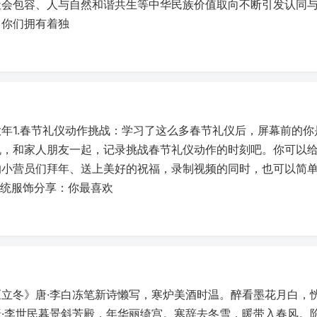
社会包容、人与自然和谐共生等中华民族价值取向不断引发认同
，你们拥有着独
年1.春节礼仪动作挑战：学习了这么多春节礼仪后，屏幕前的
机，和家人朋友一起，记录挑战春节礼仪动作的时刻吧。你可以
的小营员们拜年、送上美好的祝福，录制视频的同时，也可以简
传统服饰分享：你最喜欢
《立冬》唐·李白冻笔新诗懒写，寒炉美酒时温。醉看墨花月白，
唐·李世民暮景斜芳殿，年华丽绮宫。寒辞去冬雪，暖带入春风。